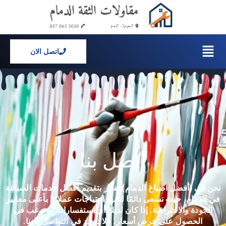
خطي
لى
لمحتوى
القائمة
اتصل الان
اتصل بنا
نحن في (أفضل اصباغ الدمام) نفخر بتقديم أفضل خدمات الصباغة
في الدمام، حيث نسعى دائمًا لتلبية احتياجات عملائنا بأعلى معايير
الجودة والاحترافية. إذا كان لديك أي استفسارات أو ترغب في
الحصول على عرض أسعار، فلا تتردد في التواصل معنا.