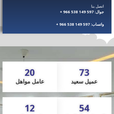
اتصل بنا
جوال: 597 149 538 966 +
واتساب:
597 149 538 966 +
20
73
عميل سعيد
عامل مواهل
12
54